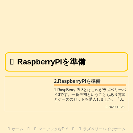
RaspberryPIを準備
2.RaspberryPIを準備
1.RaspBerry Pi 3とはこれがラズベリーパ
イ3です。一番最初ということもあり電源
とケースのセットを購入しました。「3」
というだけあって「1」も「2」もあった
2020.11.25
ようです歴史があります。ちっちゃくて
軽いです。でもHDMI、USB、Sound、
MicroSD、IOの各コネクタ完備でCPU
Cortex-A53クロック1.2GHz メモリ 1GB
無線LAN 2.4GHz帯 IEEE 802.11 b/g/n
ホーム
マニアックなDIY
ラズベリーパイでホーム
Bluetooth 4.1 スペックです。基本的に教