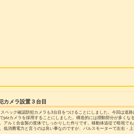
防犯カメラ設置３台目
とスペック確認防犯カメラも3台目をつけることにしました。今回は道
でptzカメラを採用することにしました。構造的には摺動部分が多くな
。アルミ合金製の筐体でしっかりした作りです。移動体追従で暗視でも結
。低消費電力と言うのは良い事なのですが、パルスモーターで左右・上
メラはパン・チルト・ズームの略で...