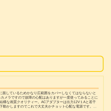
路に面しているためかなり広範囲をカバーしなくてはならないと
るカメラですので故障の心配はありますが一度使ってみることに
構な画質クオリティー。ACアダプターは出力12V１Aと若干
下動かしますのでこれで大丈夫かチョット心配な電源です。