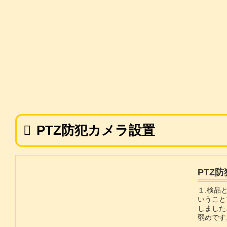
PTZ防犯カメラ設置
PTZ
１.検品
いうこと
しました
弱めです
PTZカ