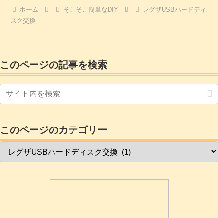
器が見つからない」と表示されてしまい
ホーム
そこそこ簡単なDIY
レグザUSBハードディ
ます。HD本体が壊れたのか、外付けUSB
スク交換
の回路が壊れたのか、はたまた、レグザ
側のUSBインターフェイスが壊れたのか?
レグザ側の故障なら、おぉーっいよいよ
最新の有機ELに買い替えかぁーと色めき
立ったのもつかの間。「あらぁーせっか
く今まで録りためていたのが無くなるの
このページの記事を検索
は困る」とおかあさんの一声。とにかく
USB-HDを外して電源を入れなおしてHD
登録をやってみると「おっ認識したっ」
と思うのですが、肝心の録画・再生をし
ようとすると又もや「登録機器が見つか
らない」エラー。要するにダメ!
このページのカテゴリー