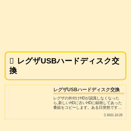
レグザUSBハードディスク交
換
レグザUSBハードディスク交換
レグザの外付けHDが認識しなくなった
ら,新しいHDに古いHDに録画してあった
番組をコピーします。ある日突然です
が。長年使っている居間のテレビ、レグ
2021.10.25
ザZ8000(２００８年製)に外付けしていた
USBハードディスクHDL-C1.5(IO-DATA
製)に録画できなくなってしまいました。
リモコンで録画予約しに行くと「登録機