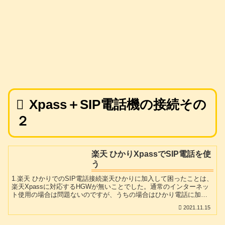
Xpass＋SIP電話機の接続その
２
楽天 ひかりXpassでSIP電話を使
う
1.楽天 ひかりでのSIP電話接続楽天ひかりに加入して困ったことは、
楽天Xpassに対応するHGWが無いことでした。通常のインターネッ
ト使用の場合は問題ないのですが、うちの場合はひかり電話に加入
していて、しかもその電話機がアナログ電話機でなくSIP電話機なん
2021.11.15
です。SIP電話機だと下画像のようにNTTのHGW(PR-400MI)への登
録が必要となります。ですから、楽天の「インターネット接続方