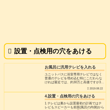
設置・点検用の穴をあける
お風呂に汎用テレビを入れる
ユニットバスに浴室専用テレビではなく
普通のテレビを埋め込む特にこだわらな
ければ最近では、約30万と高価ですが32
インチの浴室専用テレビが手に入りま
2019.08.22
す。また取り付けも比較的容易です。し
かし当ページでは同じく32インチ浴室テ
4.設置・点検用の穴をあける
レビをDIYで5万円以下で導入する手順を
説明します。内容的にはかなり大胆な手
1.テレビは裏から設置最初の計画ではテ
法を使っている所もありますから。DIY
レビもスピーカーも前面(風呂の内側)から
初心者には向いていないと思いますが、