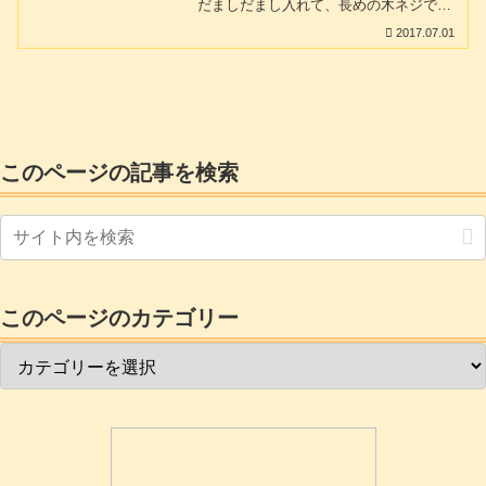
だましだまし入れて、長めの木ネジで止
焦らずきちんと取り組めば納得のいくも
めれば何とかなると考えていたんです
のになると思います。
2017.07.01
が。ユニットバスの壁面は前に書いたよ
うに２ミリ程度のメラミン樹脂版に発泡
スチロールを貼っただけの材質です。木
ネジで止めようにも強度的に心配です。
また、いったんガラスを貼ってしまうと
もう二度とテレビをメンテナンスできな
い。などの理由からテレビの裏側に穴を
空けてきちんと取り付けることに急遽作
このページの記事を検索
戦変更しました。うちの場合テレビの裏
にあたるところは脱衣場ですから何とか
なるはずです。このあたりで上手くきれ
いにできるのかど...
このページのカテゴリー