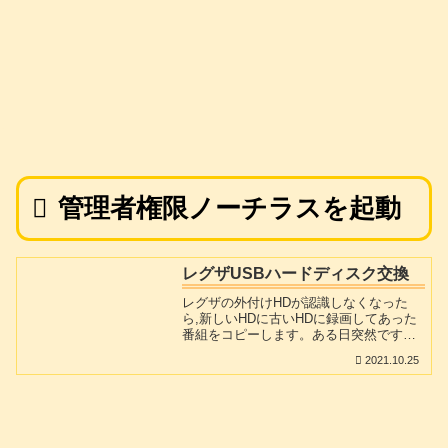
管理者権限ノーチラスを起動
レグザUSBハードディスク交換
レグザの外付けHDが認識しなくなった
ら,新しいHDに古いHDに録画してあった
番組をコピーします。ある日突然です
が。長年使っている居間のテレビ、レグ
2021.10.25
ザZ8000(２００８年製)に外付けしていた
USBハードディスクHDL-C1.5(IO-DATA
製)に録画できなくなってしまいました。
リモコンで録画予約しに行くと「登録機
器が見つからない」と表示されてしまい
ます。HD本体が壊れたのか、外付けUSB