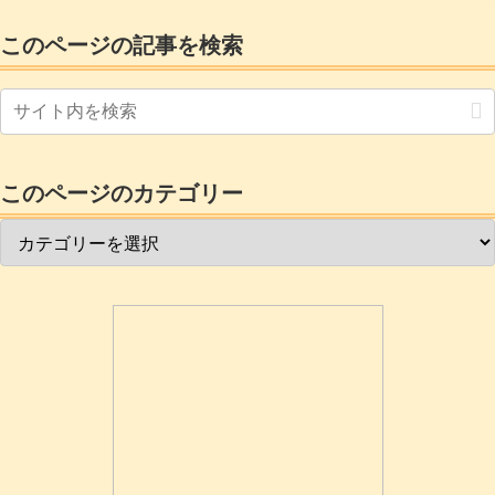
の回路が壊れたのか、はたまた、レグザ
側のUSBインターフェイスが壊れたのか?
このページの記事を検索
レグザ側の故障なら、おぉーっいよいよ
最新の有機ELに買い替えかぁーと色めき
立ったのもつかの間。「あらぁーせっか
く今まで録りためていたのが無くなるの
は困る」とおかあさんの一声。とにかく
USB-HDを外して電源を入れなおしてHD
登録をやってみると「おっ認識したっ」
と思うのですが、肝心の録画・再生をし
このページのカテゴリー
ようとすると又もや「登録機器が見つか
らない」エラー。要するにダメ!