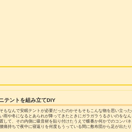
ニテントを組み立てDIY
そもなんで安眠テントが必要だったのかそもそもこんな物を思い立った
い雨や冬になるとあられが降ってきたときにガラガラうるさいのをなん
置して、その内側に吸音材を貼り付けたうえで蝶番か何かでのコンパネ
腰痛持ちで夜中に寝返りを何度もうっている間に敷布団から足が出たり
パネシステムが結構大きなものになってしまう...