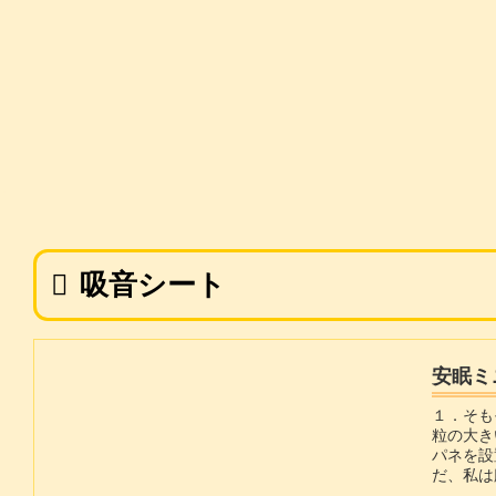
吸音シート
安眠ミ
１．そも
粒の大き
パネを設
だ、私は
想のコン