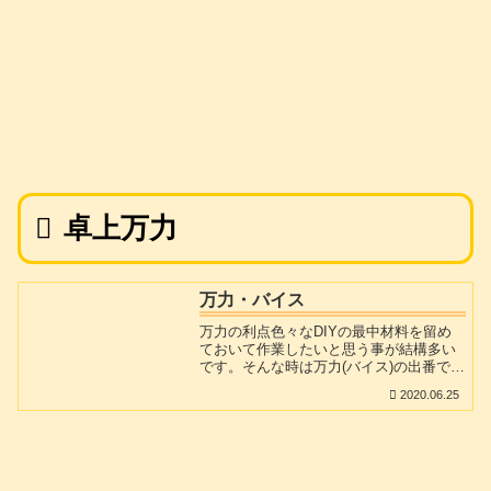
卓上万力
万力・バイス
万力の利点色々なDIYの最中材料を留め
ておいて作業したいと思う事が結構多い
です。そんな時は万力(バイス)の出番で
す。名前の通り、人間の力よりも大きな
2020.06.25
力で部材をはさみ込んで固定してくれま
す。これら無しで作業すると直線切断し
たい部材が曲がって切断されてしまった
り、穴あけ位置がずれてしまったり、無
駄な時間と手間と費用がかかることにな
ります。1.木工用万力・バイス主に木材