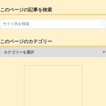
加工時に使用します。クランプ部分には
ゴムや樹脂の傷防止パッドが付いていま
このページの記事を検索
す。木工用とは言えフレーム剛性が大切
です。用途として軽く挟むだけの大型洗
濯ばさみの様なものもありますがワーク
が動かないよう...
このページのカテゴリー