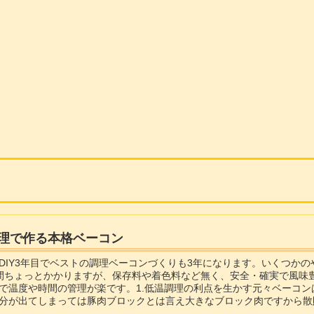
理で作る本格ベーコン
DIY3年目でベストの調理ベーコンづくりも3年になります。いくつか
間ちょっとかかりますが、保存料や着色料など無く、安全・確実で風味
で温度や時間の管理が楽です。1.低温調理の利点を生かす元々ベーコ
分が出てしまっては豚肉ブロックとは言え大きなブロック肉ですから散
め?にバンバン水分を打ち込んだ水っ...