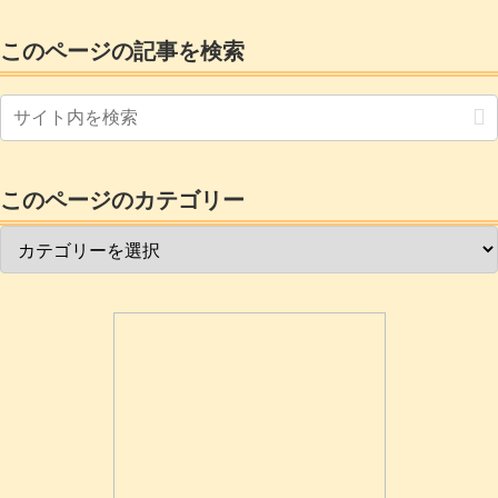
みが多かったので冷却には気を使いまし
た。中でも「PCIe3.0×4 NVMe」接続は
このページの記事を検索
「SATA」接続に比べて高速で高発熱らし
いんです。
このページのカテゴリー