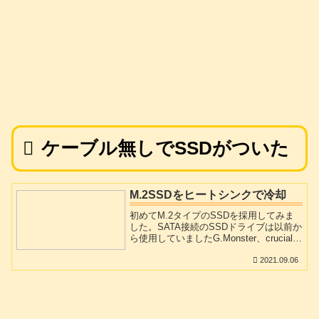
ケーブル無しでSSDがついた
M.2SSDをヒートシンクで冷却
初めてM.2タイプのSSDを採用してみま
した。SATA接続のSSDドライブは以前か
ら使用していましたG.Monster、crucial、
Samsungと使用しましたが、今までの私
2021.09.06
の環境では「SamsungEVO」が、ずば抜
けて高速でトラブルもなかったので、今
回もSamsung SSD 500GB 960 EVO M.2
Type2280を選びました。M.2SSDと言え
ば発熱を心配しておられる方が多くて熱
による劣化や速度低下の口コミ、書き込