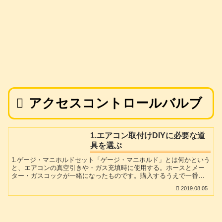
アクセスコントロールバルブ
1.エアコン取付けDIYに必要な道
具を選ぶ
1.ゲージ・マニホルドセット「ゲージ・マニホルド」とは何かという
と、エアコンの真空引きや・ガス充填時に使用する。ホースとメー
ター・ガスコックが一緒になったものです。購入するうえで一番失
敗するのがこれではないでしょうか。(私も失敗しちゃいました
2019.08.05
(;^_^A)何を失敗するかと言うと使用する冷媒ガスと種類の違う、セ
ットを買ってしまう!と言う失敗。今DIY志願の皆さんのお手元に届
くルームエアコンのほとんど100%に使用されている冷媒ガスは
「R32」です。その「R32」が使用されているエアコンの「室外機」