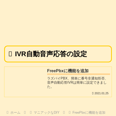
IVR自動音声応答の設定
FreePbxに機能を追加
ラズパイPBX、簡単に番号非通知拒否、
音声自動応答IVRは簡単に設定できまし
た。
2021.01.25
ホーム
マニアックなDIY
FreePbxに機能を追加