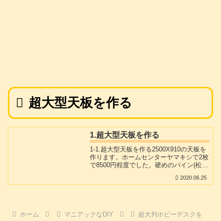
超大型天板を作る
1.超大型天板を作る
1-1.超大型天板を作る2500X910の天板を
作ります。ホームセンターヤマキシで2枚
で8500円程度でした。硬めのパイン(松)
集成材と比べると柔らかいです。外国版
2020.06.25
の桐の木と比喩されるファルカタの集成
材ですので若干軽いです。1820X910(定
尺)の集成材2枚のうち1枚はそのまま、2
枚目は680の材を切り出してタイトボンド
とコーススレッドで留めて使用します。
ホーム
マニアックなDIY
超大判ホビーデスクを
板材の切断時は粉じんが飛びますのでフ