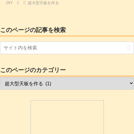
DIY
超大型天板を作る
ェイスガードをするのがいいです。 安
全のためフェイスガードをしましょう1-
2.板の切断680の板を切り出します。板の
端に印をつけ墨壺を使って直線を引きま
した。私の買...
このページの記事を検索
このページのカテゴリー