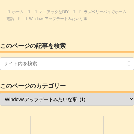
新版にする)３．apt-get upgrade
(Raspbianを更新します)４．apt-get
autoclean (古いバージョンを清掃)５．
ホーム
マニアックなDIY
ラズベリーパイでホーム
reboot今はapt-getに変わってaptコマンド
電話
Windowsアップデートみたいな事
を使っています。動作は同じですが、若
干aptの方が楽な点がありますので、文字
の短い「apt」...
このページの記事を検索
このページのカテゴリー