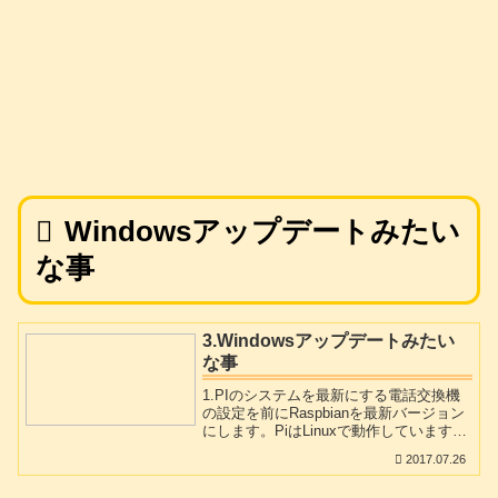
Windowsアップデートみたい
な事
3.Windowsアップデートみたい
な事
1.PIのシステムを最新にする電話交換機
の設定を前にRaspbianを最新バージョン
にします。PiはLinuxで動作しています
が、Windows Updateと同じようなもので
2017.07.26
す。１．テラタームでPiに接続します。
２．apt-get update (更新カタログを最