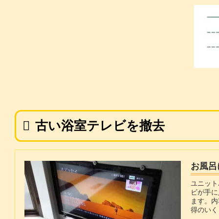
古い浴室テレビを撤去
お風呂
ユニット
ビが手に
ます。内
得のいく