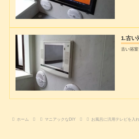
1.古
古い浴室
ホーム
マニアックなDIY
お風呂に汎用テレビを入