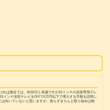
れば最近では、約30万と高価ですが32インチの浴室専用テレ
2インチ浴室テレビをDIYで5万円以下で導入する手順を説明し
者には向いていないと思いますが、焦らずきちんと取り組めば納