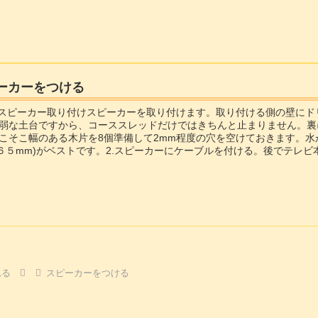
ピーカーをつける
ンスピーカー取り付けスピーカーを取り付けます。取り付ける側の壁に
弱な土台ですから、コーススレッドだけではきちんと止まりません。裏
こそこ幅のある木片を8個準備して2mm程度の穴を空けておきます。水
６５mm)がベストです。2.スピーカーにケーブルを付ける。後でテレ
m程度のスピーカーケーブルをはんだ付...
れる
スピーカーをつける