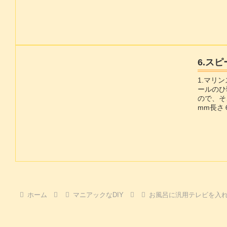
6.ス
1.マリ
ールのひ
ので、そ
mm長さ
300m
ホーム
マニアックなDIY
お風呂に汎用テレビを入