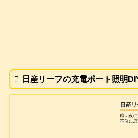
日産リーフの充電ポート照明DI
日産リ
暗い夜に
不便に思