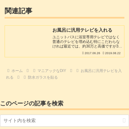
関連記事
お風呂に汎用テレビを入れる
ユニットバスに浴室専用テレビではなく
普通のテレビを埋め込む特にこだわらな
ければ最近では、約30万と高価ですが32
インチの浴室専用テレビが手に入りま
2017.06.26
2019.08.22
す。また取り付けも比較的容易です。し
かし当ページでは同じく32インチ浴室テ
レビをDIYで5万円以下で導入する手順を
説明します。内容的にはかなり大胆な手
ホーム
マニアックなDIY
お風呂に汎用テレビを入
法を使っている所もありますから。DIY
れる
防水ガラスを貼る
初心者には向いていないと思いますが、
焦らずきちんと取り組めば納得のいくも
のになると思います。
このページの記事を検索