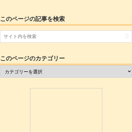
動機は不純です。(^_^;)で、無事開通して
速度を計測すると。目を疑いました。い
ってんろくーッて、昔アナログでBBSサ
このページの記事を検索
イトと通信していたレベルのスピードに
近いわぁコレ。3.楽天ひかりのサ...
このページのカテゴリー