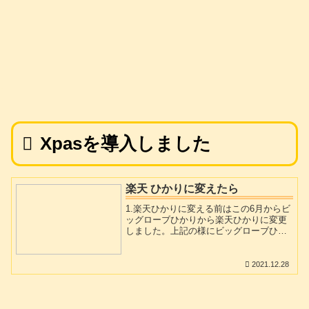
Xpasを導入しました
楽天 ひかりに変えたら
1.楽天ひかりに変える前はこの6月からビ
ッグローブひかりから楽天ひかりに変更
しました。上記の様にビッグローブひか
りのスピードなどは特別不足はなかった
のですが。2.楽天ひかりの「1年間無料」
楽天の「1年間無料」の甘美な文字に勝て
2021.12.28
ず．．．。楽天ひかりで１年無料の恩恵
にあずかるために、楽天モバイルに加入
しました。月々1Gまでなら０円なのでこ
れにMNPでは無く新規で加入しました。