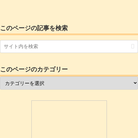
ドと違ってかなり大容量なので2パーティ
ションではなくパーティション増やして
運用したいとお考えの方もいるのではな
いでしょうか昔のlinuxの場合はパーテー
ションを切るところから始めてインスト
ールしていたのですが今ではラズベリー
このページの記事を検索
パイイメージャ...
このページのカテゴリー