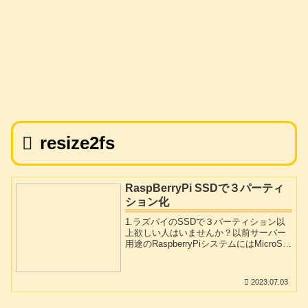
resize2fs
RaspBerryPi SSDで３パーティ
ション化
1.ラズパイのSSDで３パーティション以
上欲しい人はいませんか？以前サーバー
用途のRaspberryPiシステムにはMicroSD
より信頼性が高めのSSDが望ましい云々
書きました。最近ssdの価格もかなり手頃
になってきていますのでラズベリーパイ
2023.07.03
にssdをつなげて運用しようとする方が多
くなっています。その際マイクロSDカー