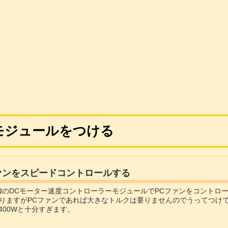
モジュールをつける
ァンをスピードコントロールする
御のDCモーター速度コントローラーモジュールでPCファンをコントロ
りますがPCファンであれば大きなトルクは要りませんのでうってつけです。さ
 - 400Wと十分すぎます。