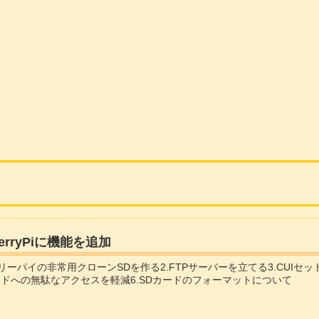
berryPiに機能を追加
ベリーパイの非常用クローンSDを作る2.FTPサーバーを立てる3.CUIセ
カードへの無駄なアクセスを軽減6.SDカードのフォーマットについて