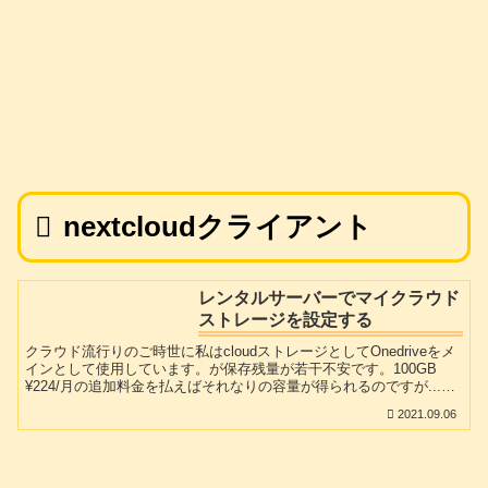
nextcloudクライアント
レンタルサーバーでマイクラウド
ストレージを設定する
クラウド流行りのご時世に私はcloudストレージとしてOnedriveをメ
インとして使用しています。が保存残量が若干不安です。100GB
¥224/月の追加料金を払えばそれなりの容量が得られるのですが...。
googleDriveも以前使っていましたが微妙に遅いので、今はあんまり
2021.09.06
出る幕がありません。私はmixhostのベーシックプランを契約してい
ますのでネット上に250Gの容量が使用可能です。大規模なwebコン
テンツを必要としている方は別として、空き容量が結構空いていら
っしゃる方は多いのではないでしょうか?今回その空いた容量を利用