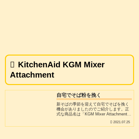
KitchenAid KGM Mixer
Attachment
自宅でそば粉を挽く
新そばの季節を迎えて自宅でそばを挽く
機会がありましたのでご紹介します。正
式な商品名は「KGM Mixer Attachment」
と言う会社の「Grain Mill Wheat Corn
2021.07.25
Grinder」です。このアタッチメントは穀
類などの硬い豆状の物をすり潰して、粉
状にしてくれるアタッチメントです。そ
ばの実や米や麦・トウモロコシなどを挽