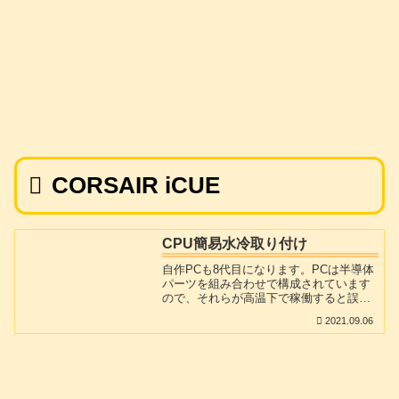
CORSAIR iCUE
CPU簡易水冷取り付け
自作PCも8代目になります。PCは半導体
パーツを組み合わせで構成されています
ので、それらが高温下で稼働すると誤動
作したり、破損したりします。その中で
2021.09.06
も熱を多く出すパーツは・CPU・ハード
ディスク・グラフィックカードではない
でしょうか。その中でもCPUは放熱を怠
ると間違いなく破損します。(最近では異
常な高温になると電源を切る安全回路が
組み込まれたものもありますが….。)