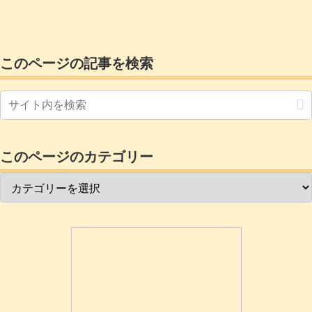
ドと違ってかなり大容量なので2パーティ
ションではなくパーティション増やして
運用したいとお考えの方もいるのではな
いでしょうか昔のlinuxの場合はパーテー
ションを切るところから始めてインスト
ールしていたのですが今ではラズベリー
このページの記事を検索
パイイメージャ...
このページのカテゴリー