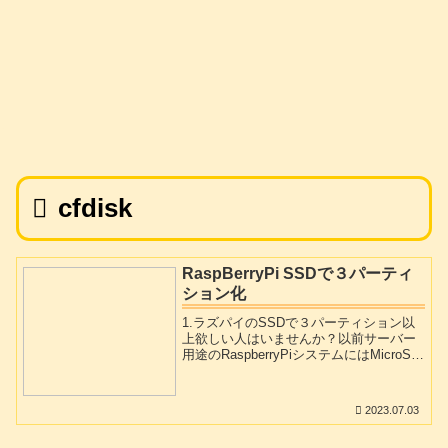
cfdisk
RaspBerryPi SSDで３パーティ
ション化
1.ラズパイのSSDで３パーティション以
上欲しい人はいませんか？以前サーバー
用途のRaspberryPiシステムにはMicroSD
より信頼性が高めのSSDが望ましい云々
書きました。最近ssdの価格もかなり手頃
になってきていますのでラズベリーパイ
2023.07.03
にssdをつなげて運用しようとする方が多
くなっています。その際マイクロSDカー