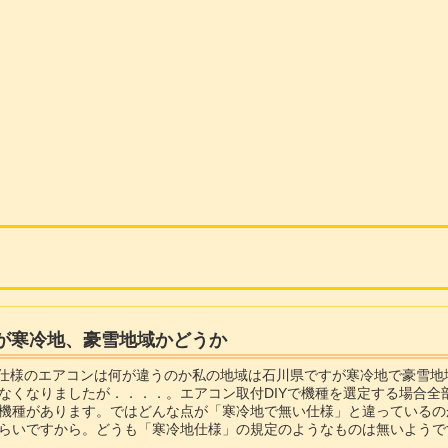
宅が寒冷地、豪雪地域かどうか
地仕様のエアコンは何が違うのか私の地域は石川県ですが寒冷地で豪雪
なくなりましたが．．．．。エアコン取付DIYで機種を選定する場合
機種があります。ではどんな点が「寒冷地で無い仕様」と違っているの
らいですから。どうも「寒冷地仕様」の規定のようなものは無いようで
は下の2項目です。1.室外機に雪が吸...