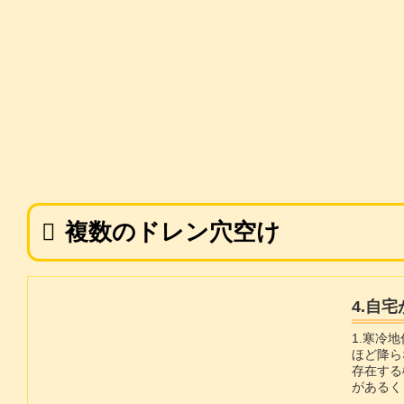
複数のドレン穴空け
4.自
1.寒冷
ほど降ら
存在する
があるく
主な特徴