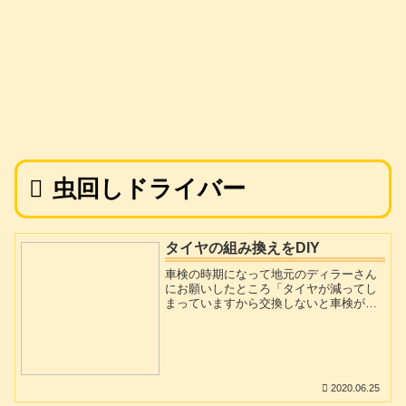
虫回しドライバー
タイヤの組み換えをDIY
車検の時期になって地元のディラーさん
にお願いしたところ「タイヤが減ってし
まっていますから交換しないと車検が通
らない」「バッテリーが劣化しています
から交換してください」と言う事で見積
もりを見たところかなりお高いものでし
た。タイヤと組み換え込みで8万、バッテ
リーは5万弱でした。さらに家族の車2台
2020.06.25
も車検時に同様の警告をディラーさんか
ら受けました。車検費用に加えてこれだ