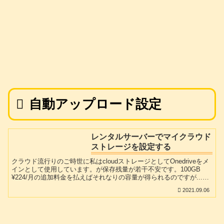
自動アップロード設定
レンタルサーバーでマイクラウド
ストレージを設定する
クラウド流行りのご時世に私はcloudストレージとしてOnedriveをメ
インとして使用しています。が保存残量が若干不安です。100GB
¥224/月の追加料金を払えばそれなりの容量が得られるのですが...。
googleDriveも以前使っていましたが微妙に遅いので、今はあんまり
2021.09.06
出る幕がありません。私はmixhostのベーシックプランを契約してい
ますのでネット上に250Gの容量が使用可能です。大規模なwebコン
テンツを必要としている方は別として、空き容量が結構空いていら
っしゃる方は多いのではないでしょうか?今回その空いた容量を利用