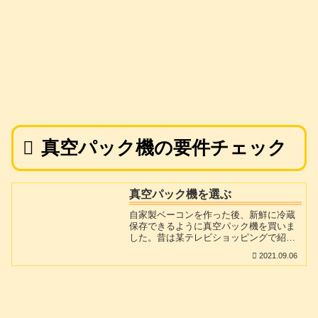
真空パック機の要件チェック
真空パック機を選ぶ
自家製ベーコンを作った後、新鮮に冷蔵
保存できるように真空パック機を買いま
した。昔は某テレビショッピングで紹介
されていた機種が主流で、高価な本体と
2021.09.06
高価な専用袋しか無くてちょっと手が出
しにくい状況でしたが今は選択肢が多く
て、そこそこ廉価の本体に加えて、真空
パック機用のビニール袋(袋の片面がデコ
ボコで脱気しやすくなっているタイプ)も
サイズや長さなど沢山の中から選べるよ