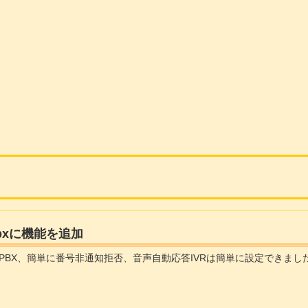
Pbxに機能を追加
PBX、簡単に番号非通知拒否、音声自動応答IVRは簡単に設定できまし