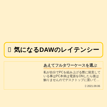
気になるDAWのレイテンシー
あえてフルタワーケースを選ぶ
私が自分でPCを組み上げる際に留意して
いる事はPC本体は電源をONしたら後は
触りませんのでデスクトップに置いてお
く必要は特に無いと思っています。時と
2021.09.06
して沢山の資料を机の上に並べて作業す
る事もあります。むしろ机の上に邪魔な
箱は不要ではないでしょうか。(USBメモ
リを挿したり、抜いたりと言う作業は
時々ありますが)ですから、デスクサイド
PCとかアンダーデスクPCなどと言う言