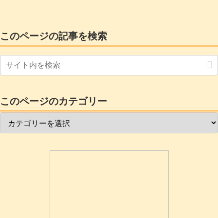
のは販売してないだけに良かったです。
ちなみに材料としてエアコンダクトと配
線ボックスは廃材を利用しましたので積
算から除外しました。以前からあって少
このページの記事を検索
量しか使用しなかった接着剤や工具につ
いても除外しました。ペンキや木部コー
ティング剤、鬼目ナット他あまったもの
もありましたが全部...
このページのカテゴリー