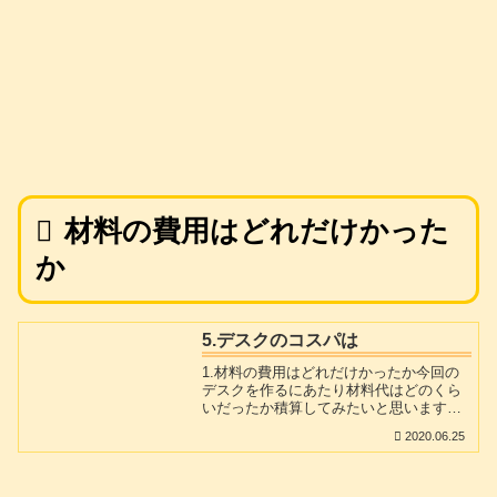
材料の費用はどれだけかった
か
5.デスクのコスパは
1.材料の費用はどれだけかったか今回の
デスクを作るにあたり材料代はどのくら
いだったか積算してみたいと思います。
購入方法によって差が出るとは思います
2020.06.25
がある意味、超大判のオーダーデスク
（笑）として考えると、まあまあの価格
で収まったかな?と言うのが感想です。何
よりここまで部屋の寸法にマッチしたも