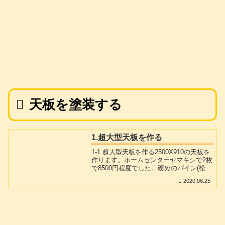
天板を塗装する
1.超大型天板を作る
1-1.超大型天板を作る2500X910の天板を
作ります。ホームセンターヤマキシで2枚
で8500円程度でした。硬めのパイン(松)
集成材と比べると柔らかいです。外国版
2020.06.25
の桐の木と比喩されるファルカタの集成
材ですので若干軽いです。1820X910(定
尺)の集成材2枚のうち1枚はそのまま、2
枚目は680の材を切り出してタイトボンド
とコーススレッドで留めて使用します。
板材の切断時は粉じんが飛びますのでフ