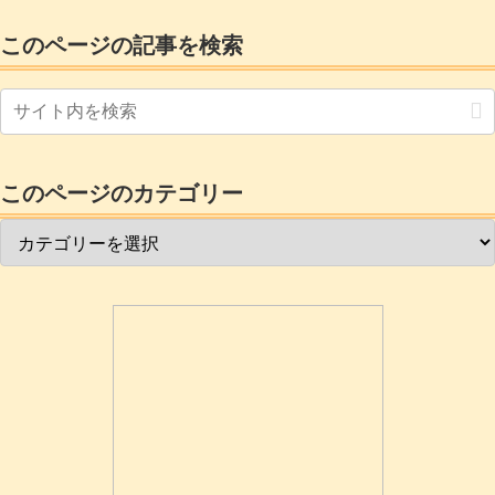
ェイスガードをするのがいいです。 安
全のためフェイスガードをしましょう1-
このページの記事を検索
2.板の切断680の板を切り出します。板の
端に印をつけ墨壺を使って直線を引きま
した。私の買...
このページのカテゴリー