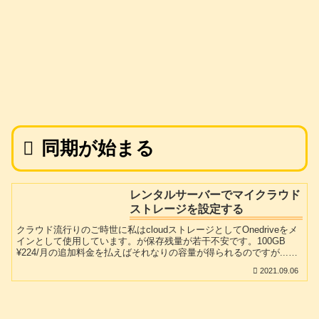
同期が始まる
レンタルサーバーでマイクラウド
ストレージを設定する
クラウド流行りのご時世に私はcloudストレージとしてOnedriveをメ
インとして使用しています。が保存残量が若干不安です。100GB
¥224/月の追加料金を払えばそれなりの容量が得られるのですが...。
googleDriveも以前使っていましたが微妙に遅いので、今はあんまり
2021.09.06
出る幕がありません。私はmixhostのベーシックプランを契約してい
ますのでネット上に250Gの容量が使用可能です。大規模なwebコン
テンツを必要としている方は別として、空き容量が結構空いていら
っしゃる方は多いのではないでしょうか?今回その空いた容量を利用