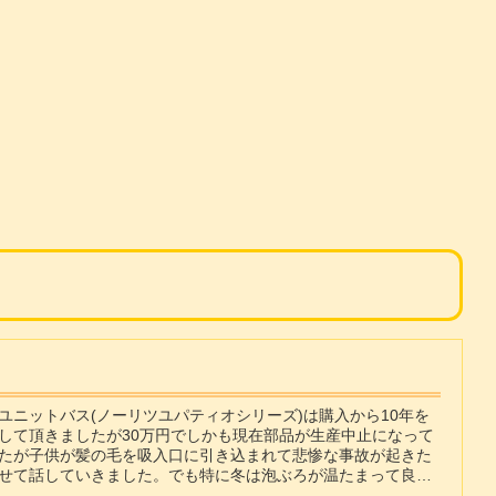
ニットバス(ノーリツユパティオシリーズ)は購入から10年を
して頂きましたが30万円でしかも現在部品が生産中止になって
たが子供が髪の毛を吸入口に引き込まれて悲惨な事故が起きた
せて話していきました。でも特に冬は泡ぶろが温たまって良い