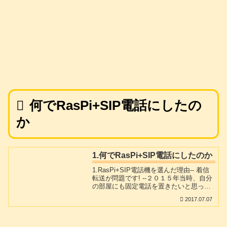
何でRasPi+SIP電話にしたの
か
1.何でRasPi+SIP電話にしたのか
1.RasPi+SIP電話機を選んだ理由-- 着信
転送が問題です! --２０１５年当時、自分
の部屋にも固定電話を置きたいと思って
SIP電話機を付けることを思い立ちまし
2017.07.07
た。その頃はNTTのひかり電話のルータ
ーPR-400NEに内臓の電話交換機、(回線
１～２がアナログ回線３～７がSIP電話
機接続やつ)に直につないで通話していま