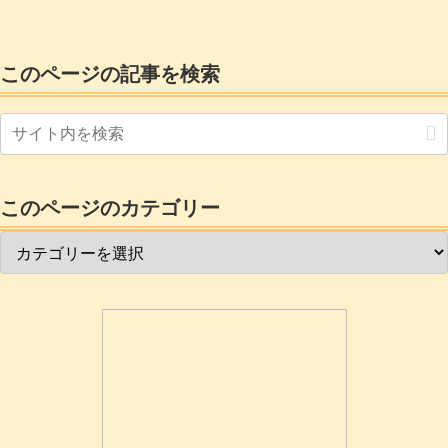
した。内線同士の通話は出来るのです
が、残念ながら着信転送操作が出来ませ
ん。つまり1.親戚から電話がかかってく
る2.私が電話に出る3.保留してばあちゃ
このページの記事を検索
んの部屋の電話を呼び出す4.私は親戚の
〇〇さんから電話ねと言って電話を切る
5.ばあちゃん...
このページのカテゴリー