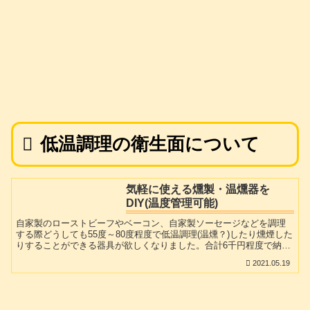
低温調理の衛生面について
気軽に使える燻製・温燻器を
DIY(温度管理可能)
自家製のローストビーフやベーコン、自家製ソーセージなどを調理
する際どうしても55度～80度程度で低温調理(温燻？)したり燻煙した
りすることができる器具が欲しくなりました。合計6千円程度で納得
のいく「温度調整機能付き燻煙・温燻器」ができる。
2021.05.19