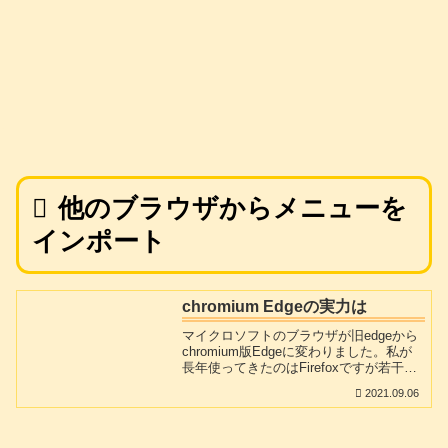
他のブラウザからメニューを
インポート
chromium Edgeの実力は
マイクロソフトのブラウザが旧edgeから
chromium版Edgeに変わりました。私が
長年使ってきたのはFirefoxですが若干体
感速度が遅くなって来たのと、最近プラ
2021.09.06
グインが思ったように動作してくれない
ものが出てきましたので、新edgeをイン
ストールして使ってみました。まずは
speedometerなるブラウザソフトで閲覧