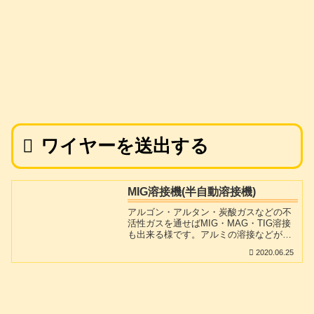
ワイヤーを送出する
MIG溶接機(半自動溶接機)
アルゴン・アルタン・炭酸ガスなどの不
活性ガスを通せばMIG・MAG・TIG溶接
も出来る様です。アルミの溶接などが必
要な場合にも対応できますが、Tigでは
2020.06.25
「運棒」に慣れていないとなかなか上手
く行きません。その点では、鉄・ステン
レス・アルミの何れも溶融ワイヤーが自
動的に出てきてくれる溶接機はホント楽
です。