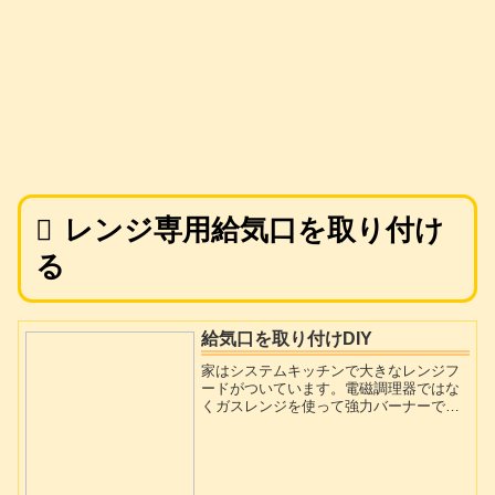
レンジ専用給気口を取り付け
る
給気口を取り付けDIY
家はシステムキッチンで大きなレンジフ
ードがついています。電磁調理器ではな
くガスレンジを使って強力バーナーであ
おりながらフライパンを使うこともあり
ます。そんな時はレンジフードを最強に
して油煙や蒸気などを逃がしてるんで
す。レンジ回りの換気と24時間換気は別
物と考えると合理的です。