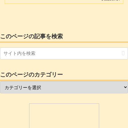
ログページとして正式に「XXXXX.mixhost.jp」として登録運用する
わけでもなく、(mixhostのサブドメインとしてずっと使っていく方は
別ですが..)メールやftp・ssh・webdisk等のサービスやsslの管理も不
要なのがこの「初期ドメイン」です。しかもこの「初期ドメイン」
は削除したり変更したりできません。
このページの記事を検索
このページのカテゴリー