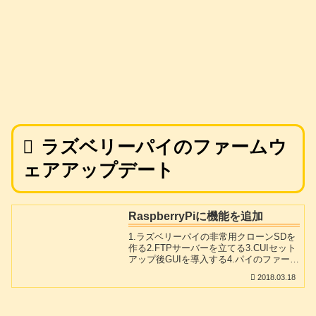
ラズベリーパイのファームウ
ェアアップデート
RaspberryPiに機能を追加
1.ラズベリーパイの非常用クローンSDを
作る2.FTPサーバーを立てる3.CUIセット
アップ後GUIを導入する4.パイのファーム
ウェアアップデート5.SDカードへの無駄
2018.03.18
なアクセスを軽減6.SDカードのフォーマ
ットについて