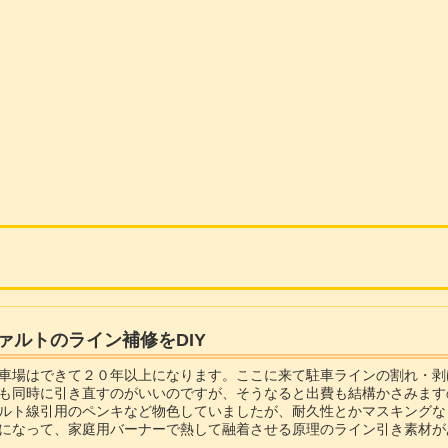
ァルトのライン補修をDIY
車場はできて２０年以上になります。ここに来て駐車ラインの割れ・剥
も同時に引き直すのがいいのですが、そうなると出費も結構かさみます
ルト線引用のペンキなど物色していましたが、耐久性とかマスキングな
になって、家庭用バーナーで熱して融着させる原理のライン引き素材が
？原理じゃないかァと感心する事しきりで一回...