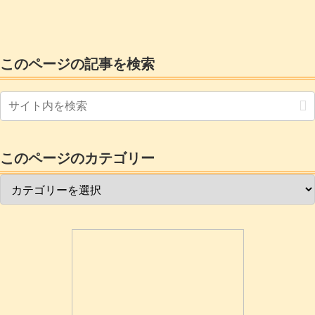
ドと違ってかなり大容量なので2パーティ
ションではなくパーティション増やして
運用したいとお考えの方もいるのではな
いでしょうか昔のlinuxの場合はパーテー
ションを切るところから始めてインスト
ールしていたのですが今ではラズベリー
このページの記事を検索
パイイメージャ...
このページのカテゴリー