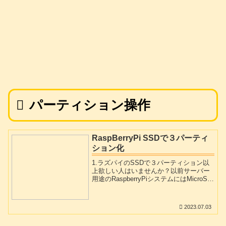
パーティション操作
RaspBerryPi SSDで３パーティ
ション化
1.ラズパイのSSDで３パーティション以
上欲しい人はいませんか？以前サーバー
用途のRaspberryPiシステムにはMicroSD
より信頼性が高めのSSDが望ましい云々
書きました。最近ssdの価格もかなり手頃
になってきていますのでラズベリーパイ
2023.07.03
にssdをつなげて運用しようとする方が多
くなっています。その際マイクロSDカー