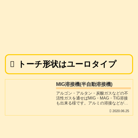
トーチ形状はユーロタイプ
MIG溶接機(半自動溶接機)
アルゴン・アルタン・炭酸ガスなどの不
活性ガスを通せばMIG・MAG・TIG溶接
も出来る様です。アルミの溶接などが必
要な場合にも対応できますが、Tigでは
2020.06.25
「運棒」に慣れていないとなかなか上手
く行きません。その点では、鉄・ステン
レス・アルミの何れも溶融ワイヤーが自
動的に出てきてくれる溶接機はホント楽
です。