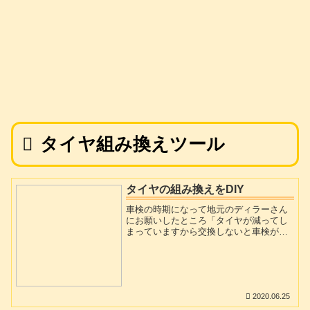
タイヤ組み換えツール
タイヤの組み換えをDIY
車検の時期になって地元のディラーさん
にお願いしたところ「タイヤが減ってし
まっていますから交換しないと車検が通
らない」「バッテリーが劣化しています
から交換してください」と言う事で見積
もりを見たところかなりお高いものでし
た。タイヤと組み換え込みで8万、バッテ
リーは5万弱でした。さらに家族の車2台
2020.06.25
も車検時に同様の警告をディラーさんか
ら受けました。車検費用に加えてこれだ