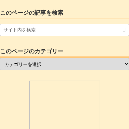
う１年ほど悩んでいました。最近になっ
て、家庭用バーナーで熱して融着させる
このページの記事を検索
原理のライン引き素材がある事を発見し
ました。これってプロのアスファルト施
工と同じような？原理じゃないかァと感
心する事しきりで一回...
このページのカテゴリー