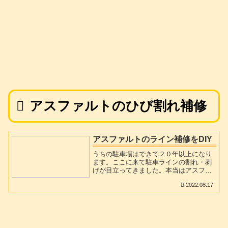
アスファルトのひび割れ補修
アスファルトのライン補修をDIY
うちの駐車場はできて２０年以上になり
ます。ここに来て駐車ラインの割れ・剥
げが目立ってきました。本当はアスファ
ルトそのものを打ち直して白線も同時に
2022.08.17
引き直すのがいいのですが、そうなると
出費も結構かさみますので、もうしばら
く補修で対処する事にしました。アマゾ
ンでアスファルト線引用のペンキなど物
色していましたが、耐久性とかマスキン
グなどの施工準備が大変そうなので、も