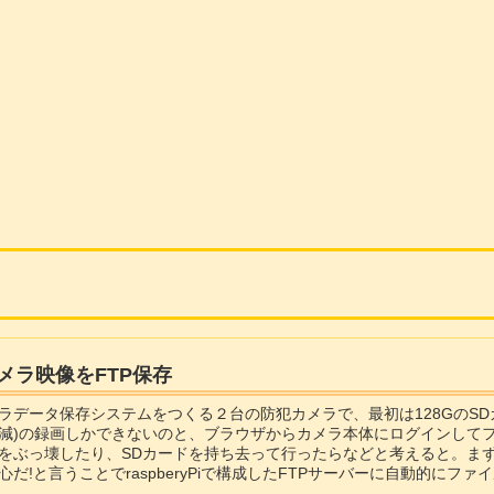
メラ映像をFTP保存
ラデータ保存システムをつくる２台の防犯カメラで、最初は128GのSD
減)の録画しかできないのと、ブラウザからカメラ本体にログインして
をぶっ壊したり、SDカードを持ち去って行ったらなどと考えると。まずないと
心だ!と言うことでraspberyPiで構成したFTPサーバーに自動的にフ