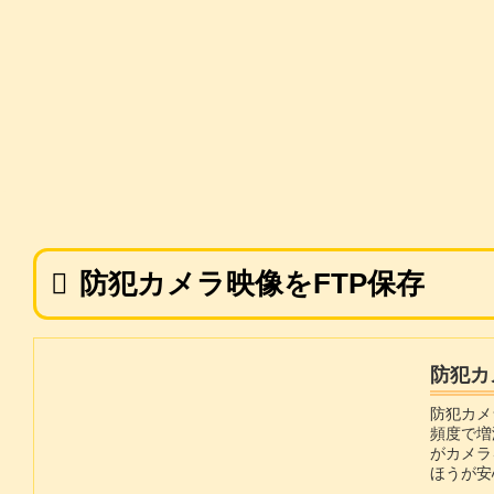
防犯カメラ映像をFTP保存
防犯カ
防犯カメ
頻度で増
がカメラ
ほうが安
生・バ...