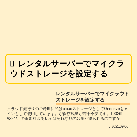
レンタルサーバーでマイクラ
ウドストレージを設定する
レンタルサーバーでマイクラウド
ストレージを設定する
クラウド流行りのご時世に私はcloudストレージとしてOnedriveをメ
インとして使用しています。が保存残量が若干不安です。100GB
¥224/月の追加料金を払えばそれなりの容量が得られるのですが...。
googleDriveも以前使っていましたが微妙に遅いので、今はあんまり
2021.09.06
出る幕がありません。私はmixhostのベーシックプランを契約してい
ますのでネット上に250Gの容量が使用可能です。大規模なwebコン